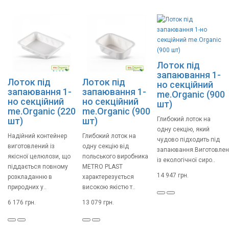
Лоток під
запаювання 1-
Лоток під
Лоток під
но секційний
запаювання 1-
запаювання 1-
me.Organic (900
но секційний
но секційний
шт)
me.Organic (220
me.Organic (900
шт)
шт)
Глибокий лоток на
одну секцію, який
Надійний контейнер
Глибокий лоток на
чудово підходить під
виготовлений із
одну секцію від
запаювання.Виготовле
якісної целюлози, що
польського виробника
із екологічної сиро..
піддається повному
METRO PLAST
14 947 грн.
розкладанню в
характерезується
природних у..
високою якістю т..
6 176 грн.
13 079 грн.