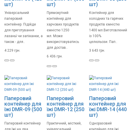
шт)
шт)
шт)
Універсальний
Прямокутний
Контейнер для
паперовий
контейнер для
холодних та гарячих
контейнер. Підійде
харчових продуктів
продуктів ємністю
для приготування
ємністю 1250
1400 мл.Виготовлений
лазаньї чи запіканки, а
мл. Може
із 100%
також - для..
використовуватись
целюльози. Пап..
для достав..
4 229 грн.
3 643 грн.
6 436 грн.
Паперовий
Паперовий
Паперовий
контейнер для
контейнер для
контейнер для
їжі DMR-09 (500
їжі DMR-12 (250
їжі DMR-14 (440
шт)
шт)
шт)
Паперовий контейнер
Практичний, місткий,
Одноразовий
для їжі на два
універсальний
контейнер для їжі.