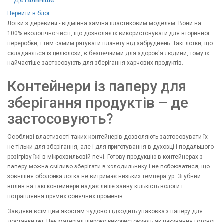
Детальніше
Перейти в блог
Лотки з деревини - відмінна заміна пластиковим моделям. Вони на
100% екологічно чисті, що дозволяє їх використовувати для вторинної
переробки, і тим самим рятувати планету від забруднень. Такі лотки, що
складаються із целюлози, є безпечними для здоров'я людини, тому їх
найчастіше застосовують для зберігання харчових продуктів.
Контейнери із паперу для
зберігання продуктів – де
застосовують?
Особливі властивості таких контейнерів дозволяють застосовувати їх
не тільки для зберігання, але і для приготування в духовці і подальшого
розігріву їжі в мікрохвильовій печі. Готову продукцію в контейнерах з
паперу можна сміливо зберігати в холодильнику і не побоюватися, що
зовнішня оболонка лотка не витримає низьких температур. Згубний
вплив на такі контейнери надає лише зайву кількість вологи і
потрапляння прямих сонячних променів.
Завдяки всім цим якостям чудово підходить упаковка з паперу для
доставки їжі. Цей матеріал широко використовують як пакування готової