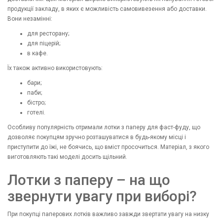
продукції закладу, в яких є можливість самовивезення або доставки.
Вони незамінні:
для ресторану;
для піцерій;
в кафе.
Їх також активно використовують:
бари;
паби;
бістро;
готелі.
Особливу популярність отримали лотки з паперу для фаст-фуду, що
дозволяє покупцям зручно розташуватися в будь-якому місці і
приступити до їжі, не боячись, що вміст просочиться. Матеріал, з якого
виготовляють такі моделі досить щільний.
Лотки з паперу – на що
звернути увагу при виборі?
При покупці паперових лотків важливо завжди звертати увагу на низку