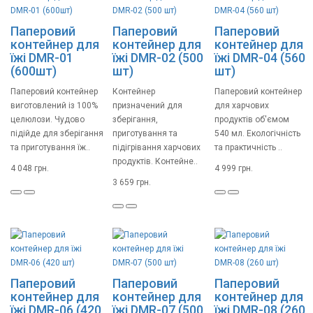
Паперовий
Паперовий
Паперовий
контейнер для
контейнер для
контейнер для
їжі DMR-01
їжі DMR-02 (500
їжі DMR-04 (560
(600шт)
шт)
шт)
Паперовий контейнер
Контейнер
Паперовий контейнер
виготовлений із 100%
призначений для
для харчових
целюлози. Чудово
зберігання,
продуктів об'ємом
підійде для зберігання
приготування та
540 мл. Екологічність
та приготування їж..
підігрівання харчових
та практичність ..
продуктів. Контейне..
4 048 грн.
4 999 грн.
3 659 грн.
Паперовий
Паперовий
Паперовий
контейнер для
контейнер для
контейнер для
їжі DMR-06 (420
їжі DMR-07 (500
їжі DMR-08 (260