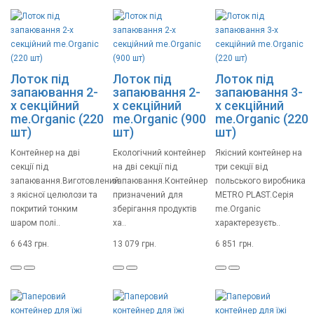
Лоток під
Лоток під
Лоток під
запаювання 2-
запаювання 2-
запаювання 3-
х секційний
х секційний
х секційний
me.Organic (220
me.Organic (900
me.Organic (220
шт)
шт)
шт)
Контейнер на дві
Екологічний контейнер
Якісний контейнер на
секції під
на дві секції під
три секції від
запаювання.Виготовлений
запаювання.Контейнер
польського виробника
з якісної целюлози та
призначений для
METRO PLAST.Серія
покритий тонким
зберігання продуктів
me.Organic
шаром полі..
ха..
характерезуєть..
6 643 грн.
13 079 грн.
6 851 грн.