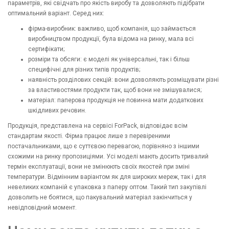
параметрів, які свідчать про якість виробу та дозволяють підібрати
оптимальний варіант. Серед них:
фірма-виробник: важливо, щоб компанія, що займається
виробництвом продукції, була відома на ринку, мала всі
сертифікати;
розміри та обсяги: є моделі як універсальні, так і більш
специфічні для різних типів продуктів;
наявність розділових секцій: вони дозволяють розміщувати різні
за властивостями продукти так, щоб вони не змішувалися;
матеріал: паперова продукція не повинна мати додаткових
шкідливих речовин.
Продукція, представлена на сервісі ForPack, відповідає всім
стандартам якості. Фірма працює лише з перевіреними
постачальниками, що є суттєвою перевагою, порівняно з іншими
схожими на ринку пропозиціями. Усі моделі мають досить тривалий
термін експлуатації, вони не змінюють своїх якостей при зміні
температури. Відмінним варіантом як для широких мереж, так і для
невеликих компаній є упаковка з паперу оптом. Такий тип закупівлі
дозволить не боятися, що пакувальний матеріал закінчиться у
невідповідний момент.