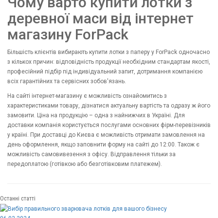
Чому варто купити лотки з
деревної маси від інтернет
магазину ForPack
Більшість клієнтів вибирають купити лотки з паперу у ForPack одночасно
з кількох причин: відповідність продукції необхідним стандартам якості,
професійний підбір під індивідуальний запит, дотримання компанією
всіх гарантійних та сервісних зобов'язань.
На сайті інтернет-магазину є можливість ознайомитись з
характеристиками товару, дізнатися актуальну вартість та одразу ж його
замовити. Ціна на продукцію – одна з найнижчих в Україні. Для
доставки компанія користується послугами основних фірм-перевізників
у країні. При доставці до Києва є можливість отримати замовлення на
день оформлення, якщо заповнити форму на сайті до 12:00. Також є
можливість самовивезення з офісу. Відправлення тільки за
передоплатою (готівкою або безготівковим платежем).
Останні статті