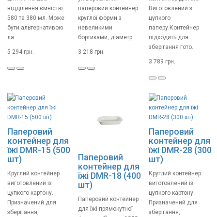
відділення ємністю
паперовий контейнер
Виготовлений з
580 та 380 мл. Може
круглої форми з
цупкого
бути альтернативою
невеликими
паперу.Контейнер
ла..
бортиками, діаметр..
підходить для
зберігання гото..
5 294 грн.
3 218 грн.
3 789 грн.
Паперовий
Паперовий
контейнер для
контейнер для
їжі DMR-15 (500
їжі DMR-28 (300
Паперовий
шт)
шт)
контейнер для
Круглий контейнер
Круглий контейнер
їжі DMR-18 (400
шт)
виготовлений із
виготовлений із
цупкого картону.
цупкого картону.
Паперовий контейнер
Призначений для
Призначений для
для їжі прямокутної
зберігання,
зберігання,