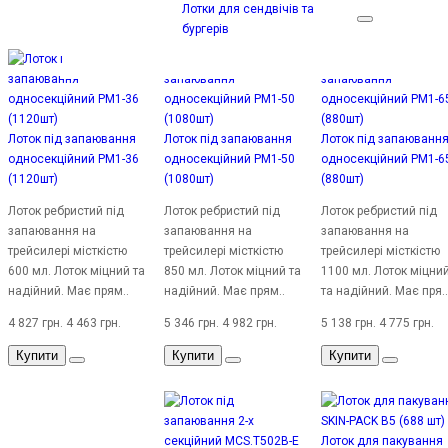
Лотки для сендвічів та
бургерів
Лоток під запаювання
Лоток під запаювання
Лоток під запаюванн
односекційний PM1-36
односекційний PM1-50
односекційний PM1-6
(1120шт)
(1080шт)
(880шт)
Лоток ребристий під
Лоток ребристий під
Лоток ребристий під
запаювання на
запаювання на
запаювання на
трейсилері місткістю
трейсилері місткістю
трейсилері місткістю
600 мл. Лоток міцний та
850 мл. Лоток міцний та
1100 мл. Лоток міцни
надійний. Має прям..
надійний. Має прям..
та надійний. Має пря..
4 827 грн.
4 463 грн.
5 346 грн.
4 982 грн.
5 138 грн.
4 775 грн.
Купити
Купити
Купити
Лоток для пакування