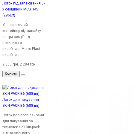
Лоток під запаювання 3-
х секційний MCS H45
(296шт)
Універсальний
контейнер під запайку
на три секції від
польського
виробника.Metro Plast -
виробник, я..
2 855 грн.
2 284 грн.
Купити
Лоток для пакування
SKIN-PACK B6 (688 шт)
Лоток поліпропіленовий
для пакування за
технологією Skin-pack
від італійського