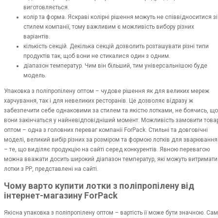
виготовляється.
колір та форма. Яскраві колірні рішення можуть не співвідноситися зі
стилем компанії, тому важливим є можливість вибору різних
варіантів.
кількість секцій. Декілька секцій дозволить розташувати різні типи
продуктів так, щоб вони не стикалися один з одним.
діапазон температур. Чим він більший, тим універсальнішою буде
модель.
Упаковка з поліпропілену оптом – чудове рішення як для великих мереж
харчування, так і для невеликих ресторанів. Це дозволяє відразу ж
забезпечити себе однаковими за стилем та якістю лотками, не боячись, що
вони закінчаться у найневідповідніший момент. Можливість замовити това
оптом – одна з головних переваг компанії ForPack. Стильні та довговічні
моделі, великий вибір різних за розміром та формою лотків для зварювання
– те, що виділяє продукцію на сайті серед конкурентів. Явною перевагою
можна вважати досить широкий діапазон температур, які можуть витримати
лотки з РР, представлені на сайті.
Чому варто купити лотки з поліпропілену від
інтернет-магазину ForPack
Якісна упаковка з поліпропілену оптом – вартість її може бути значною. Са