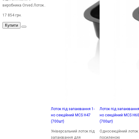
виробника Orved.Лоток..
17 854 грн.
Купити
Лоток під запаювання 1-
Лоток під запаювання
но секційний MCS H47
но секційний MCS H6
(700шт)
(700шт)
Універсальний лоток під
Односекційний лоток 
запаювання для
посиленою