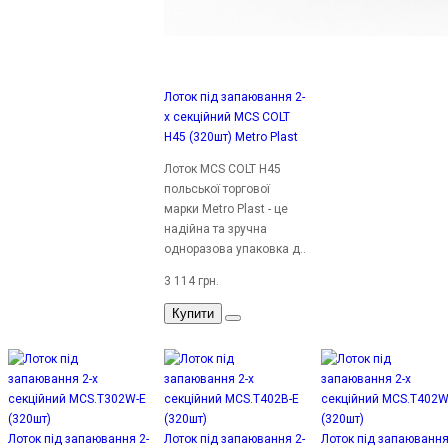
Лоток під запаювання 2-
х секційний MCS COLT
H45 (320шт) Metro Plast
Лоток MCS COLT H45
польської торгової
марки Metro Plast - це
надійна та зручна
одноразова упаковка д..
3 114 грн.
Купити
Лоток під запаювання 2-
Лоток під запаювання 2-
Лоток під запаювання