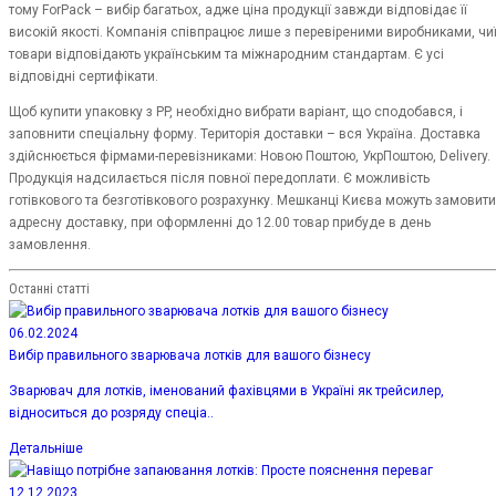
тому ForPack – вибір багатьох, адже ціна продукції завжди відповідає її
високій якості. Компанія співпрацює лише з перевіреними виробниками, чи
товари відповідають українським та міжнародним стандартам. Є усі
відповідні сертифікати.
Щоб купити упаковку з PP, необхідно вибрати варіант, що сподобався, і
заповнити спеціальну форму. Територія доставки – вся Україна. Доставка
здійснюється фірмами-перевізниками: Новою Поштою, УкрПоштою, Delivery.
Продукція надсилається після повної передоплати. Є можливість
готівкового та безготівкового розрахунку. Мешканці Києва можуть замовити
адресну доставку, при оформленні до 12.00 товар прибуде в день
замовлення.
Останні статті
06.02.2024
Вибір правильного зварювача лотків для вашого бізнесу
Зварювач для лотків, іменований фахівцями в Україні як трейсилер,
відноситься до розряду спеціа..
Детальніше
12.12.2023