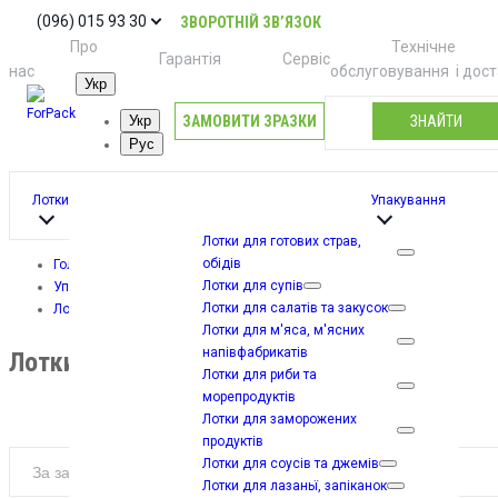
(096) 015 93 30
ЗВОРОТНІЙ ЗВ’ЯЗОК
Про
Технічне
Гарантія
Сервіс
нас
обслуговування
і дос
Укр
ЗАМОВИТИ ЗРАЗКИ
ЗНАЙТИ
Укр
Рус
Лотки
Упакування
Лотки для готових страв,
обідів
Головна
Лотки для супів
Упакування
Лотки для салатів та закусок
Лотки з поліпропілену (PP)
Лотки для м'яса, м'ясних
напівфабрикатів
Лотки з поліпропілену (PP)
Лотки для риби та
морепродуктів
Лотки для заморожених
продуктів
Лотки для соусів та джемів
Лотки для лазаньї, запіканок