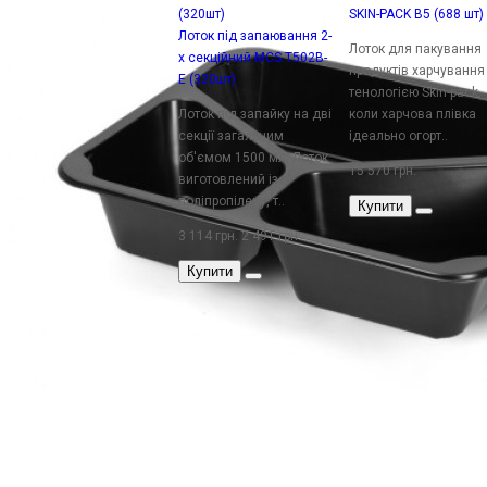
SKIN-PACK B5 (688 шт)
Лоток під запаювання 2-
Лоток для пакування
х секційний MCS.T502B-
продуктів харчування
E (320шт)
тенологією Skin-pack,
Лоток під запайку на дві
коли харчова плівка
секції загальним
ідеально огорт..
об'ємом 1500 мл. Лоток
15 570 грн.
виготовлений із
поліпропілену, т..
Купити
3 114 грн.
2 491 грн.
Купити