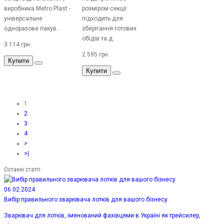
виробника Metro Plast -
розміром секції
універсальне
підходить для
одноразове пакув..
зберігання готових
обідів та д..
3 114 грн.
2 595 грн.
Купити
Купити
1
2
3
4
>
>|
Останні статті
06.02.2024
Вибір правильного зварювача лотків для вашого бізнесу
Зварювач для лотків, іменований фахівцями в Україні як трейсилер,