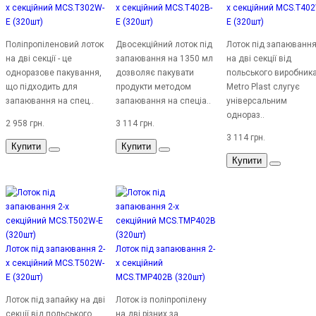
х секційний MCS.T302W-
х секційний MCS.T402B-
х секційний MCS.T40
E (320шт)
E (320шт)
E (320шт)
Поліпропіленовий лоток
Двосекційний лоток під
Лоток під запаюванн
на дві секції - це
запаювання на 1350 мл
на дві секції від
одноразове пакування,
дозволяє пакувати
польського виробник
що підходить для
продукти методом
Metro Plast слугує
запаювання на спец..
запаювання на спеціа..
універсальним
однораз..
2 958 грн.
3 114 грн.
3 114 грн.
Купити
Купити
Купити
Лоток під запаювання 2-
Лоток під запаювання 2-
х секційний MCS.T502W-
х секційний
E (320шт)
MCS.TMP402B (320шт)
Лоток під запайку на дві
Лоток із поліпропілену
секції від польського
на дві різних за