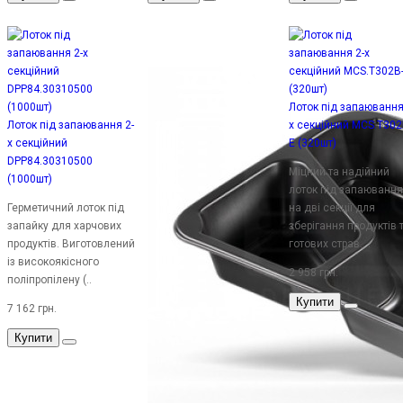
Лоток під запаювання
Лоток під запаювання 2-
х секційний MCS.T302
х секційний
E (320шт)
DPP84.30310500
Міцний та надійний
(1000шт)
лоток під запаювання
Герметичний лоток під
на дві секції для
запайку для харчових
зберігання продуктів 
продуктів. Виготовлений
готових страв. ..
із високоякісного
2 958 грн.
поліпропілену (..
Купити
7 162 грн.
Купити