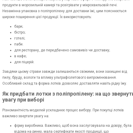
продукти в морозильній камері та розігрівати у мікрохвильовій печі.
Незамінна упаковка з поліпропілену для доставки їжі, цим пояснюється
широке поширення цієї продукції. Їх використовують:
бари;
бістро;
готелі;
паби.
для ресторану, де передбачено самовивіз чи доставку;
в кафе;
для піцерій.
Завдяки цьому страви завжди залишаються свіжими, вони захищені від
пилу, бруду, вологи та впливу ультрафіолетового випромінювання.
Особливий склад та форма лотків дозволяє доставляти навіть рідку їжу.
Як придбати лотки з поліпропілену: на що звернут
увагу при виборі
Різноманітність моделей ускладнює процес вибору. При покупці лотків
важливо звертати увагу на:
фірму виробника. Важливо, щоб вона заслуговувала на довіру, була
відома на ринку, мала сертифікати якості продукції, що