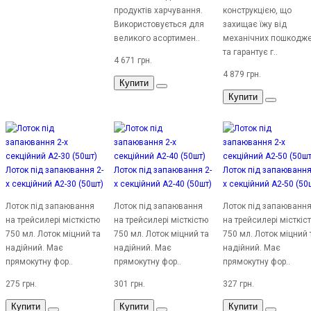
продуктів харчування.
конструкцією, що
Використовується для
захищає їжу від
великого асортимен..
механічних пошкодж
та гарантує г..
4 671 грн.
4 879 грн.
Купити
Купити
Лоток під запаювання 2-
Лоток під запаювання 2-
Лоток під запаювання
х секційний A2-30 (50шт)
х секційний A2-40 (50шт)
х секційний A2-50 (50
Лоток під запаювання
Лоток під запаювання
Лоток під запаюванн
на трейсилері місткістю
на трейсилері місткістю
на трейсилері місткіс
750 мл. Лоток міцний та
750 мл. Лоток міцний та
750 мл. Лоток міцний 
надійний. Має
надійний. Має
надійний. Має
прямокутну фор..
прямокутну фор..
прямокутну фор..
275 грн.
301 грн.
327 грн.
Купити
Купити
Купити