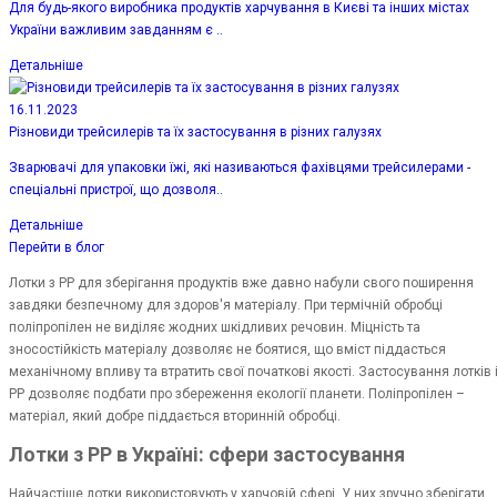
Для будь-якого виробника продуктів харчування в Києві та інших містах
України важливим завданням є ..
Детальніше
16.11.2023
Різновиди трейсилерів та їх застосування в різних галузях
Зварювачі для упаковки їжі, які називаються фахівцями трейсилерами -
спеціальні пристрої, що дозволя..
Детальніше
Перейти в блог
Лотки з PP для зберігання продуктів вже давно набули свого поширення
завдяки безпечному для здоров'я матеріалу. При термічній обробці
поліпропілен не виділяє жодних шкідливих речовин. Міцність та
зносостійкість матеріалу дозволяє не боятися, що вміст піддасться
механічному впливу та втратить свої початкові якості. Застосування лотків 
РР дозволяє подбати про збереження екології планети. Поліпропілен –
матеріал, який добре піддається вторинній обробці.
Лотки з PP в Україні: сфери застосування
Найчастіше лотки використовують у харчовій сфері. У них зручно зберігати