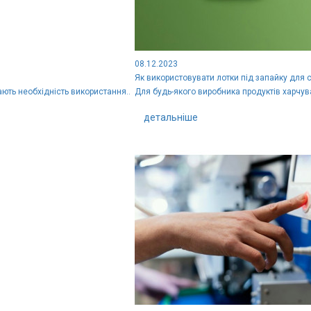
08.12.2023
Як використовувати лотки під запайку для 
ють необхідність використання..
Для будь-якого виробника продуктів харчув
детальніше