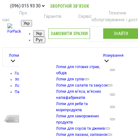
(096) 015 93 30
ЗВОРОТНІЙ ЗВ’ЯЗОК
Про
Технічне
Гарантія
Сервіс
нас
обслуговування
і дос
Укр
ЗАМОВИТИ ЗРАЗКИ
ЗНАЙТИ
Укр
Рус
Лотки
Упакування
Лотки для готових страв,
обідів
Головна
Лотки для супів
Упакування
Лотки для салатів та закусок
Лотки з паперу
Лотки для м'яса, м'ясних
Паперовий контейнер для їжі DMR-14 (440 шт)
напівфабрикатів
Лотки для риби та
морепродуктів
Лотки для заморожених
продуктів
Лотки для соусів та джемів
Лотки для лазаньї, запіканок