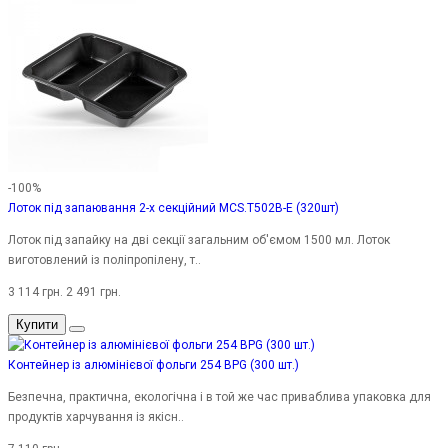
-100%
Лоток під запаювання 2-х секційний MCS.T502B-E (320шт)
Лоток під запайку на дві секції загальним об'ємом 1500 мл. Лоток
виготовлений із поліпропілену, т..
3 114 грн.
2 491 грн.
Купити
Контейнер із алюмінієвої фольги 254 BPG (300 шт.)
Безпечна, практична, екологічна і в той же час приваблива упаковка для
продуктів харчування із якісн..