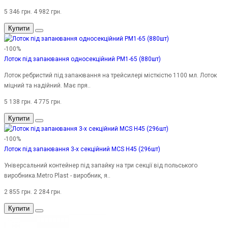
5 346 грн.
4 982 грн.
Купити
-100%
Лоток під запаювання односекційний PM1-65 (880шт)
Лоток ребристий під запаювання на трейсилері місткістю 1100 мл. Лоток
міцний та надійний. Має пря..
5 138 грн.
4 775 грн.
Купити
-100%
Лоток під запаювання 3-х секційний MCS H45 (296шт)
Універсальний контейнер під запайку на три секції від польського
виробника.Metro Plast - виробник, я..
2 855 грн.
2 284 грн.
Купити