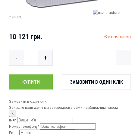
Холодильні шафи-вітрини
Лотки для сендвічів та бургерів
273BPG
Автоматичні лінії
Термозбіжні машини
10 121 грн.
Є в наявності
Матриці для запайщиків
-
+
Стерилізатори для ножів
КУПИТИ
ЗАМОВИТИ В ОДИН КЛІК
Замовити в один клік
Залиште ваші дані і ми зв’яжемось з вами найближчим часом
×
Імя*
Номер телефону*
Email