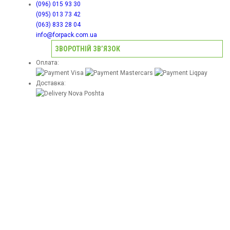
Оплата і доставка
(096) 015 93 30
Блог
(095) 013 73 42
Договір публічної оферти
(063) 833 28 04
info@forpack.com.ua
ЗВОРОТНІЙ ЗВ’ЯЗОК
Оплата:
Доставка: