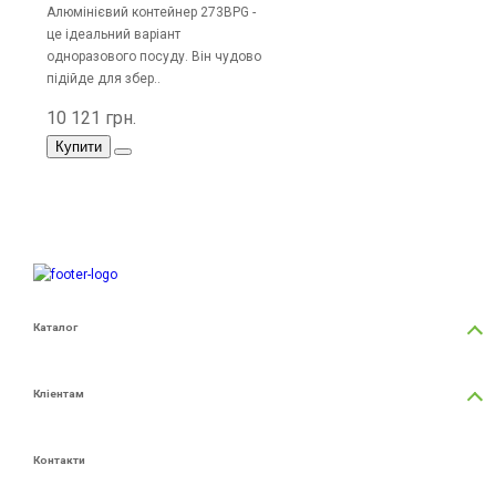
Алюмінієвий контейнер 273BPG -
це ідеальний варіант
одноразового посуду. Він чудово
підійде для збер..
10 121 грн.
Купити
Каталог
Герметизація контейнерів
Лотки з поліпропілену (PP)
Кліентам
Запайщики лотків
Автоматичні лінії
Про нас
Додаткове обладнання
Гарантія
Контакти
Акції
Сервіс