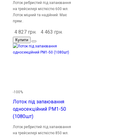
Лоток ребристий під запаювання
на трейсилері місткістю 600 мл.
Лоток міцний та надійний. Має
прям..
4 827 грн.
4 463 грн.
Купити
-100%
Лоток під запаювання
односекційний PM1-50
(1080шт)
Лоток ребристий під запаювання
на трейсилері місткістю 850 мл.