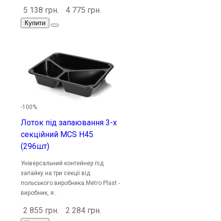
5 138 грн.
4 775 грн.
Купити
-100%
Лоток під запаювання 3-х
секційний MCS H45
(296шт)
Універсальний контейнер під
запайку на три секції від
польського виробника.Metro Plast -
виробник, я..
2 855 грн.
2 284 грн.