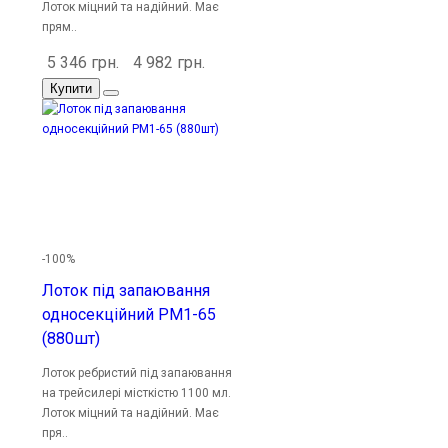
Лоток міцний та надійний. Має
прям..
5 346 грн.
4 982 грн.
Купити
-100%
Лоток під запаювання
односекційний PM1-65
(880шт)
Лоток ребристий під запаювання
на трейсилері місткістю 1100 мл.
Лоток міцний та надійний. Має
пря..