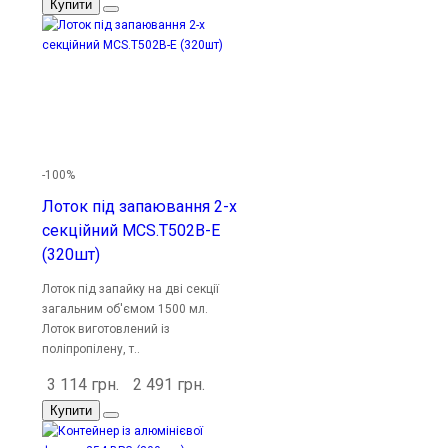
Купити
-100%
Лоток під запаювання 2-х
секційний MCS.T502B-E
(320шт)
Лоток під запайку на дві секції
загальним об'ємом 1500 мл.
Лоток виготовлений із
поліпропілену, т..
3 114 грн.
2 491 грн.
Купити