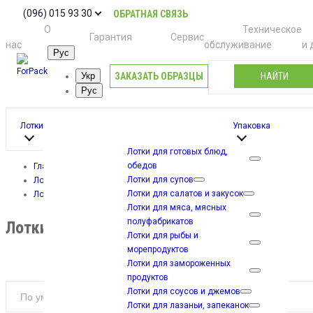
(096) 015 93 30
ОБРАТНАЯ СВЯЗЬ
О
Техническое
Гарантия
Сервис
нас
обслуживание
и 
Рус
ЗАКАЗАТЬ ОБРАЗЦЫ
НАЙТИ
Укр
Рус
Лотки
Упаковка
Лотки для готовых блюд,
обедов
Главная
Лотки для супов
Лотки
Лотки для салатов и закусок
Лотки для лазаньи, запеканок
Лотки для мяса, мясных
полуфабрикатов
Лотки для лазаньи, запеканок
Лотки для рыбы и
морепродуктов
Лотки для замороженных
продуктов
Лотки для соусов и джемов
Лотки для лазаньи, запеканок