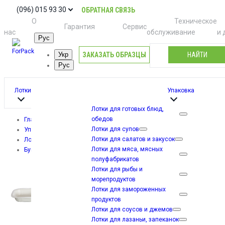
(096) 015 93 30
ОБРАТНАЯ СВЯЗЬ
О
Техническое
Гарантия
Сервис
нас
обслуживание
и 
Рус
ЗАКАЗАТЬ ОБРАЗЦЫ
НАЙТИ
Укр
Рус
Лотки
Упаковка
Лотки для готовых блюд,
обедов
Главная
Лотки для супов
Упаковка
Лотки для салатов и закусок
Лотки из бумаги
Лотки для мяса, мясных
Бумажный контейнер DMR-02 (500 шт)
полуфабрикатов
Лотки для рыбы и
морепродуктов
Лотки для замороженных
продуктов
Лотки для соусов и джемов
Лотки для лазаньи, запеканок