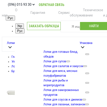
(096) 015 93 30
ОБРАТНАЯ СВЯЗЬ
О
Техническое
Гарантия
Сервис
нас
обслуживание
и 
Рус
ЗАКАЗАТЬ ОБРАЗЦЫ
НАЙТИ
Укр
Рус
Лотки
Упаковка
Лотки для готовых блюд,
обедов
Главная
Лотки для супов
Упаковка
Лотки для салатов и закусок
Лотки из бумаги
Лотки для мяса, мясных
Бумажный контейнер DMR-04 (560 шт)
полуфабрикатов
Лотки для рыбы и
морепродуктов
Лотки для замороженных
продуктов
Лотки для соусов и джемов
Лотки для лазаньи, запеканок