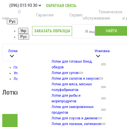
(096) 015 93 30
ОБРАТНАЯ СВЯЗЬ
О
Техническое
Гарантия
Сервис
нас
обслуживание
и 
Рус
ЗАКАЗАТЬ ОБРАЗЦЫ
НАЙТИ
Укр
Рус
Лотки
Упаковка
Лотки для готовых блюд,
обедов
Главная
Лотки для супов
Упаковка
Лотки для салатов и закусок
Лотки из C-PET
Лотки для мяса, мясных
полуфабрикатов
Лотки из C-PET
Лотки для рыбы и
морепродуктов
Лотки для замороженных
продуктов
Лотки для соусов и джемов
Лотки для лазаньи, запеканок