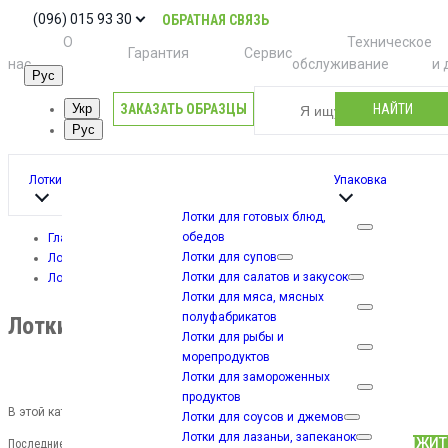
(096) 015 93 30
ОБРАТНАЯ СВЯЗЬ
О
Техническое
Гарантия
Сервис
нас
обслуживание
и 
Рус
ЗАКАЗАТЬ ОБРАЗЦЫ
НАЙТИ
Укр
Рус
Лотки
Упаковка
Лотки для готовых блюд,
обедов
Главная
Лотки для супов
Лотки
Лотки для салатов и закусок
Лотки для соусов и джемов
Лотки для мяса, мясных
полуфабрикатов
Лотки для соусов и джемов
Лотки для рыбы и
морепродуктов
Лотки для замороженных
продуктов
В этой категории пока нет товаров.
Лотки для соусов и джемов
Лотки для лазаньи, запеканок
ПРОДОЛЖИТ
Последние Статьи