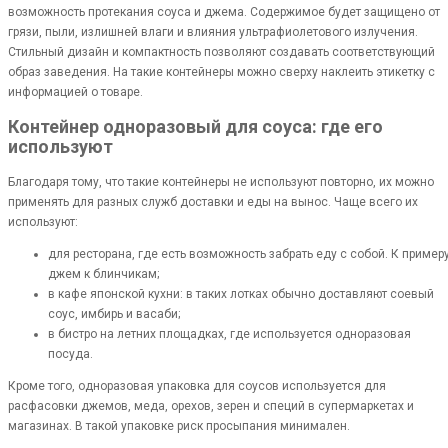
возможность протекания соуса и джема. Содержимое будет защищено от
грязи, пыли, излишней влаги и влияния ультрафиолетового излучения.
Стильный дизайн и компактность позволяют создавать соответствующий
образ заведения. На такие контейнеры можно сверху наклеить этикетку с
информацией о товаре.
Контейнер одноразовый для соуса: где его
используют
Благодаря тому, что такие контейнеры не используют повторно, их можно
применять для разных служб доставки и еды на вынос. Чаще всего их
используют:
для ресторана, где есть возможность забрать еду с собой. К примеру
джем к блинчикам;
в кафе японской кухни: в таких лотках обычно доставляют соевый
соус, имбирь и васаби;
в бистро на летних площадках, где используется одноразовая
посуда.
Кроме того, одноразовая упаковка для соусов используется для
расфасовки джемов, меда, орехов, зерен и специй в супермаркетах и
магазинах. В такой упаковке риск просыпания минимален.