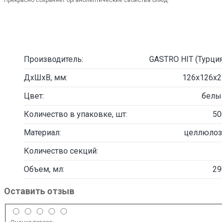
Прекрасно сохраняет органолептические свойства блюд.
Производитель:
GASTRO HIT (Турция
ДxШхВ, мм:
126х126х2
Цвет:
белы
Количество в упаковке, шт:
50
Материал:
целлюлоз
Количество секций:
Объем, мл:
29
Оставить отзыв