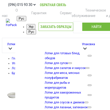
(096) 015 93 30
ОБРАТНАЯ СВЯЗЬ
О
Техническое
Гарантия
Сервис
нас
обслуживание
и 
Рус
ЗАКАЗАТЬ ОБРАЗЦЫ
НАЙТИ
Укр
Рус
Лотки
Упаковка
Лотки для готовых блюд,
обедов
Главная
Лотки для супов
Упаковка
Лотки для салатов и закусок
Лотки из бумаги
Лотки для мяса, мясных
Бумажный контейнер DMR-15 (500 шт)
полуфабрикатов
Лотки для рыбы и
морепродуктов
Лотки для замороженных
продуктов
Лотки для соусов и джемов
Лотки для лазаньи, запеканок