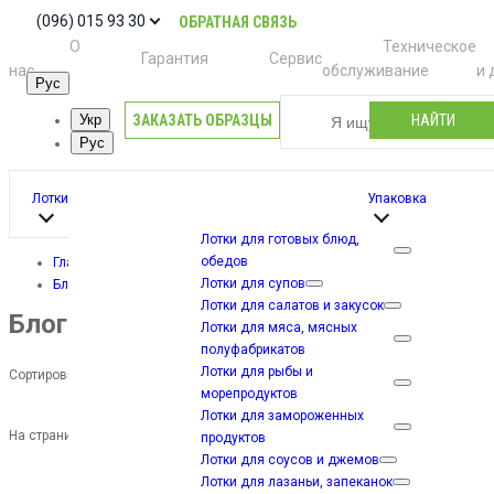
(096) 015 93 30
ОБРАТНАЯ СВЯЗЬ
О
Техническое
Гарантия
Сервис
нас
обслуживание
и 
Рус
ЗАКАЗАТЬ ОБРАЗЦЫ
НАЙТИ
Укр
Рус
Лотки
Упаковка
Лотки для готовых блюд,
обедов
Главная
Лотки для супов
Блог
Лотки для салатов и закусок
Блог
Лотки для мяса, мясных
полуфабрикатов
Лотки для рыбы и
Сортировка:
морепродуктов
Лотки для замороженных
На странице:
продуктов
Лотки для соусов и джемов
Лотки для лазаньи, запеканок