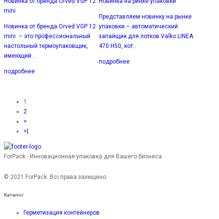
Новинка от бренда Orved VGP 12
Новинка на ринке упаковки
mini
Представляем новинку на рынке
Новинка от бренда Orved VGP 12
упаковки – автоматический
mini – это профессиональный
запайщик для лотков Valko LINEA
настольный термоупаковщик,
470 H50, кот..
имеющий ..
подробнее
подробнее
1
2
>
>|
ForPack - Инновационная упаковка для Вашего бизнеса
© 2021 ForPack. Всі права захищено
Каталог
Герметизация контейнеров