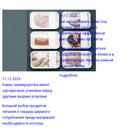
08.12.2023
Как использовать лотки под
запайку для создания
креативной и эффективной
рекламы своих продуктов
Для любого производителя
продуктов питания в в Киеве и в
других городах Украины важной
задачей являе..
подробнее
11.12.2023
Какие преимущества имеет
одноразовая упаковка перед
другими видами упаковки
Большой выбор продуктов
питания и товаров широкого
потребления предусматривают
необходимость использ..