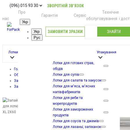
(096) 015 93 30
ЗВОРОТНІЙ ЗВ’ЯЗОК
Про
Технічне
Гарантія
Сервіс
нас
обслуговування
і дос
Укр
ЗАМОВИТИ ЗРАЗКИ
ЗНАЙТИ
Укр
Рус
Лотки
Упакування
Лотки для готових страв,
обідів
Головна
Лотки для супів
Обладнання
Лотки для салатів та закусок
Запайщики лотків (трейсилери)
Лотки для м'яса, м'ясних
Запайщик для лотків TVG XL 2X60
напівфабрикатів
Лотки для риби та
морепродуктів
Лотки для заморожених
продуктів
Лотки для соусів та джемів
Лотки для лазаньї, запіканок