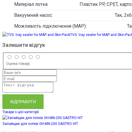
Матеріал лотка:
Пластик PP, CPET, карт
Вакуумний насос:
Так, 2x
Можливість підключення (MAP):
Та
TVG: tray sealer for MAP and Skin-Pac
Залишити відгук
Оцінка товару:
ВІДПРАВИТИ
Товари з цієї категорії
Запайщик для лотків GH-MN-200 GASTRO HIT