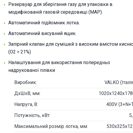
Резервуар для зберігання газу для упаковки в
модифікованій газовій середовищі (MAP).
Автоматичний підйомник лотка.
Автоматичний висувний ящик.
Запірний клапан для сумішей з високим вмістом кисн
(O2 > 21%)
Налаштування для використання попередньо
надрукованої плівки
Виробник:
VALKO (Італі
ДxШхВ, мм:
1020х1240х178
Напруга, В:
400V (3+N+T
Потужність, кВт:
5
Максимальний розмір лотка, мм:
530x325х12