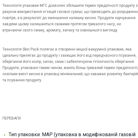
Технологія упаковки МГС дозволяє збільшити термін придатності продукту з
рахунок використання ін'єкцій газової суміші, що призводить до розрідженн
повітря, а в результаті до зменшення залишку кисню. Продукти харчування
завдяки цьому залишаються свіжими протягом тривалого часу, не
втрачаючи свого смаку, аромату, запаху та зовнішнього вигляду.
Технологія Skin Pack полягає в створенні міцної вакуумної упаковки, яка
ідеально прилягає до продукту і захищає його від передчасного псування,
зберігаючи його колір, запах, смак і забезпечуючи гігієнічність зберігання.
Продукти, упаковані таким чином, мають більш тривалий термін придатності
оскільки вміст кисню в упаковці мінімальний, що заважає розвитку бактерій
та псуванню продукту.
ПЕРЕВАГИ:
Тип упаковки: MAP (упаковка в модифікованій газовій