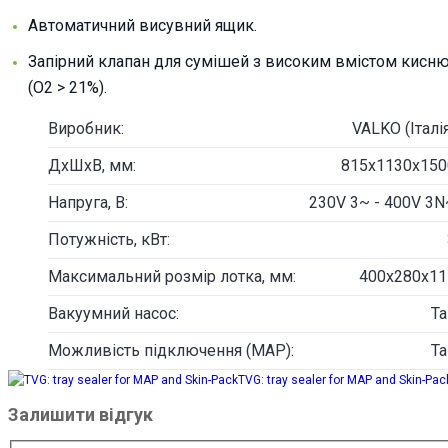
Автоматичний висувний ящик.
Запірний клапан для сумішей з високим вмістом кисн
(O2 > 21%).
Виробник:
VALKO (Італі
ДxШхВ, мм:
815х1130х150
Напруга, В:
230V 3~ - 400V 3N
Потужність, кВт:
Максимальний розмір лотка, мм:
400x280х11
Вакуумний насос:
Та
Можливість підключення (MAP):
Та
TVG: tray sealer for MAP and Skin-Pac
Залишити відгук