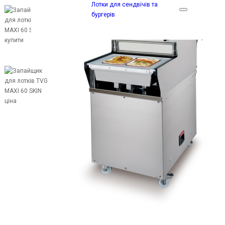
Лотки для сендвічів та
бургерів