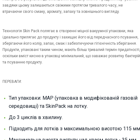
завдяки цьому залишаються свіжими протягом тривалого часу, не
втрачаючи свого смаку, аромату, запаху та зовнішнього вигляду.
Технологія Skin Pack полягає в створенні міцної вакуумної упаковки, яка
ідеально прилягає до продукту і захищає його від передчасного псування,
зберігаючи його колір, запах, смак і забезпечуючи гігієнічність зберігання.
Продукти, упаковані таким чином, мають більш тривалий термін придатності
оскільки вміст кисню в упаковці мінімальний, що заважає розвитку бактерій
та псуванню продукту.
ПЕРЕВАГИ:
Тип упаковки: MAP (упаковка в модифікованій газовій
середовищі) та SkinPack на лотку.
До 3 циклів в хвилину.
Підходить для лотків з максимальною висотою 115 мм
Максимальна висота виступу над краєм лотка - 35 мм.