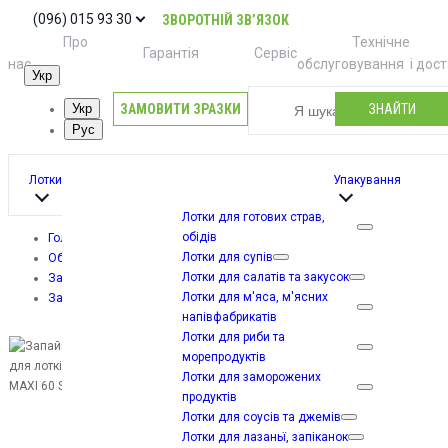
(096) 015 93 30
ЗВОРОТНІЙ ЗВ’ЯЗОК
Про
Технічне
Гарантія
Сервіс
нас
обслуговування
і дос
Укр
ЗАМОВИТИ ЗРАЗКИ
ЗНАЙТИ
Укр
Рус
Лотки
Упакування
Лотки для готових страв,
обідів
Головна
Лотки для супів
Обладнання
Лотки для салатів та закусок
Запайщики лотків (трейсилери)
Лотки для м'яса, м'ясних
Запайщик для лотків TVG MAXI 60 SKIN
напівфабрикатів
Лотки для риби та
морепродуктів
Лотки для заморожених
продуктів
Лотки для соусів та джемів
Лотки для лазаньї, запіканок