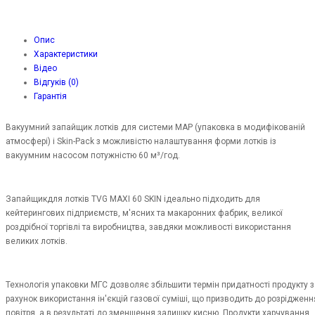
Опис
Характеристики
Відео
Відгуків (0)
Гарантія
Вакуумний запайщик лотків для системи MAP (упаковка в модифікованій
атмосфері) і Skin-Pack з можливістю налаштування форми лотків із
вакуумним насосом потужністю 60 м³/год.
Запайщикдля лотків TVG MAXI 60 SKIN ідеально підходить для
кейтерингових підприємств, м'ясних та макаронних фабрик, великої
роздрібної торгівлі та виробництва, завдяки можливості використання
великих лотків.
Технологія упаковки МГС дозволяє збільшити термін придатності продукту з
рахунок використання ін'єкцій газової суміші, що призводить до розрідженн
повітря, а в результаті до зменшення залишку кисню. Продукти харчування