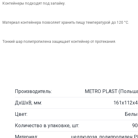
Контейнеры подходят под запайку.
Материал контейнера позволяет хранить пищу температурой до 120 °C.
Тонкий шар полипропилена защищает контейнер от протекания.
Производитель:
METRO PLAST (Польша
ДxШхВ, мм:
161х112х4
Цвет:
Белы
Количество в упаковке, шт:
90
Материал:
целлюлоза, полипропилен P