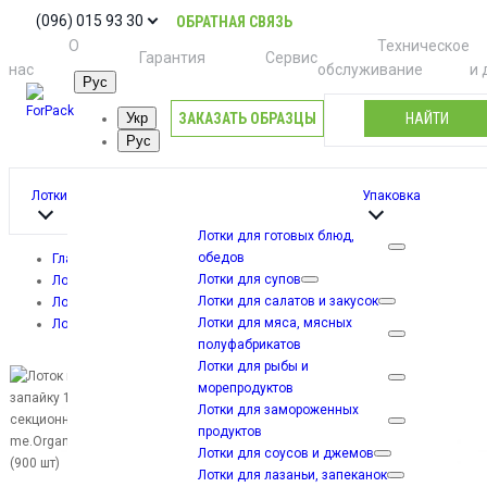
(096) 015 93 30
ОБРАТНАЯ СВЯЗЬ
О
Техническое
Гарантия
Сервис
нас
обслуживание
и 
Рус
ЗАКАЗАТЬ ОБРАЗЦЫ
НАЙТИ
Укр
Рус
Лотки
Упаковка
Лотки для готовых блюд,
обедов
Главная
Лотки для супов
Лотки
Лотки для салатов и закусок
Лотки для готовых блюд, обедов
Лотки для мяса, мясных
Лоток под запайку 1-но секционный me.Organic (900 шт)
полуфабрикатов
Лотки для рыбы и
морепродуктов
Лотки для замороженных
продуктов
Лотки для соусов и джемов
Лотки для лазаньи, запеканок