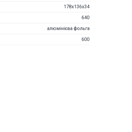
178х136х34
640
алюмінієва фольга
600