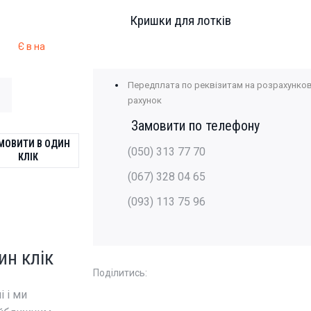
Оплата
Кришки для лотків
Наложений платіж
Є в наявності
Онлайн на сайті - LiqPay
Передплата по реквізитам на розрахунко
рахунок
Замовити по телефону
МОВИТИ В ОДИН
(050) 313 77 70
КЛІК
(067) 328 04 65
(093) 113 75 96
ин клік
Поділитись:
 і ми