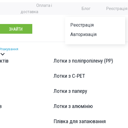
Оплата і
Блог
Реєстрація
доставка
Реєстрація
ЗНАЙТИ
Авторизація
Упакування
ктів
Лотки з поліпропілену (PP)
Лотки з C-PET
Лотки з паперу
Доставка
 фольги
в
Лотки з алюмінію
Відділення Нової пошти
шт.)
Адресна доставка кур’єром Нової Пошти
Плівка для запаювання
Укрпошта