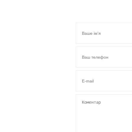
зв’яжемось з вами н
часом