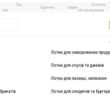
Про
Технічне
Гарантія
Сервіс
нас
обслуговування
Лотки для заморожених проду
вої фольги 279BPG (640 шт.)
Лотки для соусів та джемів
Контейнер із
Лотки для лазаньї, запіканок
алюмінієвої
брикатів
Лотки для сендвічів та бургері
279BPG (640 