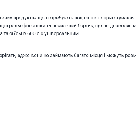
ених продуктів, що потребують подальшого приготування
 міцні рельєфні стінки та посилений бортик, що не дозвол
та об‘єм в 600 л є універсальним.
ерігати, адже вони не займають багато місця і можуть роз