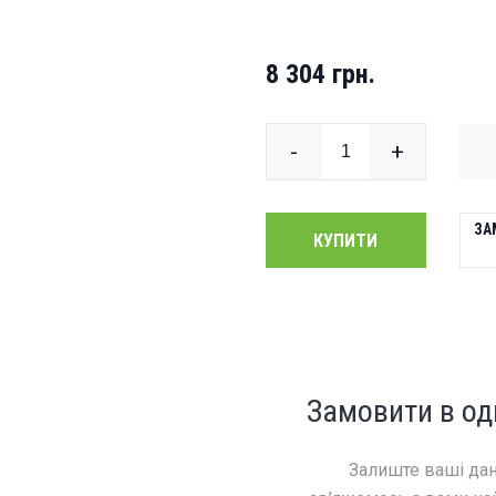
279BPG
8 304 грн.
-
+
ЗА
КУПИТИ
Замовити в од
Залиште ваші дані