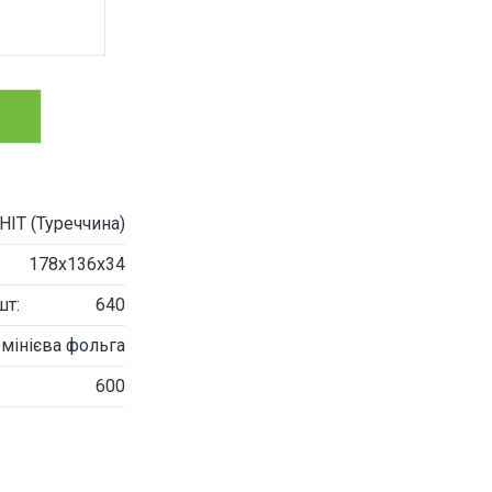
IT (Туреччина)
178х136х34
шт:
640
мінієва фольга
600