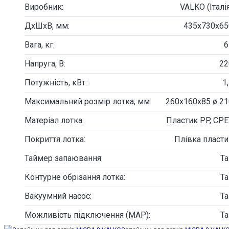
Виробник:
VALKO (Італі
ДxШхВ, мм:
435х730х65
Вага, кг:
6
Напруга, В:
22
Потужність, кВт:
1
Максимальний розмір лотка, мм:
260х160х85 ø 21
Матеріал лотка:
Пластик PP, CPE
Покриття лотка:
Плівка пласти
Таймер запаювання:
Та
Контурне обрізання лотка:
Та
Вакуумний насос:
Та
Можливість підключення (MAP):
Та