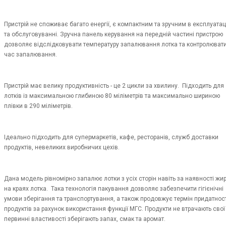
Пристрій не споживає багато енергії, є компактним та зручним в експлуатац
та обслуговуванні. Зручна панель керування на передній частині пристрою
дозволяє відслідковувати температуру запалювання лотка та контролюват
час запалювання.
Пристрій має велику продуктивність - це 2 цикли за хвилину. Підходить для
лотків із максимальною глибиною 80 міліметрів та максимально шириною
плівки в 290 міліметрів.
Ідеально підходить для супермаркетів, кафе, ресторанів, служб доставки
продуктів, невеликих виробничих цехів.
Дана модель рівномірно запалює лотки з усіх сторін навіть за наявності жи
на краях лотка. Така технологія пакування дозволяє забезпечити гігієнічні
умови зберігання та транспортування, а також продовжує термін придатност
продуктів за рахунок використання функції МГС. Продукти не втрачають свої
первинні властивості зберігають запах, смак та аромат.