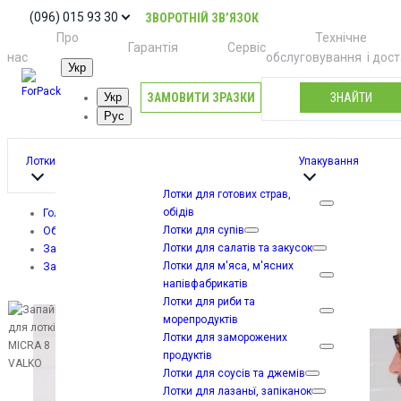
(096) 015 93 30
ЗВОРОТНІЙ ЗВ’ЯЗОК
Про
Технічне
Гарантія
Сервіс
нас
обслуговування
і дос
Укр
ЗАМОВИТИ ЗРАЗКИ
ЗНАЙТИ
Укр
Рус
Лотки
Упакування
Лотки для готових страв,
обідів
Головна
Лотки для супів
Обладнання
Лотки для салатів та закусок
Запайщики лотків (трейсилери)
Лотки для м'яса, м'ясних
Запайщик для лотків MICRA 8 VALKO
напівфабрикатів
Лотки для риби та
морепродуктів
Лотки для заморожених
продуктів
Лотки для соусів та джемів
Лотки для лазаньї, запіканок