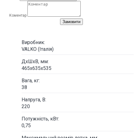
Коментар
Замовити
Виробник:
VALKO (Італія)
ДxШхВ, мм:
465х635х535
Вага, кг:
38
Напруга, В:
220
Потужність, кВт:
0,75
Максимальний розмір лотка, мм: