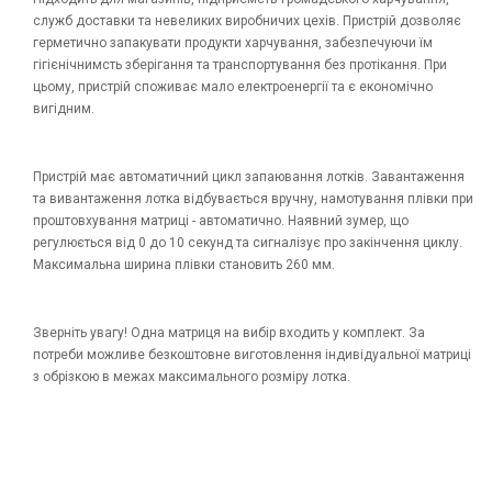
служб доставки та невеликих виробничих цехів. Пристрій дозволяє
герметично запакувати продукти харчування, забезпечуючи їм
гігієнічнимсть зберігання та транспортування без протікання. При
цьому, пристрій споживає мало електроенергії та є економічно
вигідним.
Пристрій має автоматичний цикл запаювання лотків. Завантаження
та вивантаження лотка відбувається вручну, намотування плівки при
проштовхування матриці - автоматично. Наявний зумер, що
регулюється від 0 до 10 секунд та сигналізує про закінчення циклу.
Максимальна ширина плівки становить 260 мм.
Зверніть увагу! Одна матриця на вибір входить у комплект. За
потреби можливе безкоштовне виготовлення індивідуальної матриці
з обрізкою в межах максимального розміру лотка.