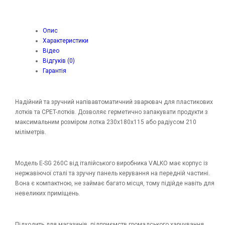
Опис
Характеристики
Відео
Відгуків (0)
Гарантія
Надійний та зручний напівавтоматичний зварювач для пластикових
лотків та CPET-лотків. Дозволяє герметично запакувати продукти з
максимальним розміром лотка 230х180х115 або радіусом 210
міліметрів.
Модель E-SG 260C від італійського виробника VALKO має корпус із
нержавіючої сталі та зручну панель керування на передній частині.
Вона є компактною, не займає багато місця, тому підійде навіть для
невеликих приміщень.
Підходить для магазинів, підприємств громадського харчування,