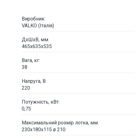
Виробник:
VALKO (Італія)
ДxШхВ, мм:
465х635х535
Вага, кг:
38
Напруга, В:
220
Потужність, кВт:
0,75
Максимальний розмір лотка, мм:
230х180х115 ø 210