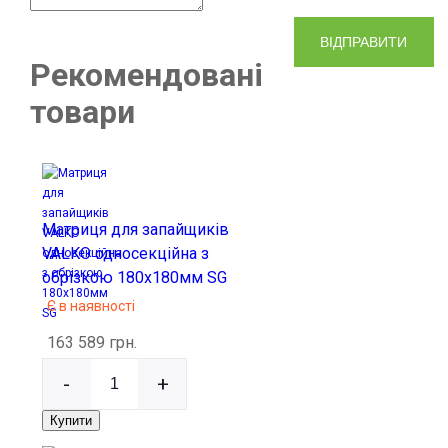
ВІДПРАВИТИ
Рекомендовані
товари
Матриця для запайщиків
VALKO односекційна з
обрізкою 180x180мм SG
Є в наявності
163 589 грн.
-
+
Купити