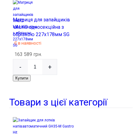
Матриця для запайщиків
VALKO односекційна з
обрізкою 227х178мм SG
Є в наявності
163 589 грн.
-
+
Купити
Товари з цієї категорії