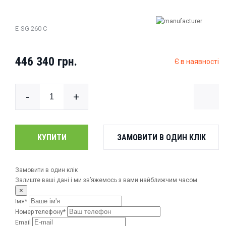
Холодильні шафи-вітрини
Лотки для сендвічів та бургерів
E-SG 260 C
Автоматичні лінії
Термозбіжні машини
446 340 грн.
Є в наявності
Матриці для запайщиків
-
+
Стерилізатори для ножів
КУПИТИ
ЗАМОВИТИ В ОДИН КЛІК
Замовити в один клік
Залиште ваші дані і ми зв’яжемось з вами найближчим часом
×
Імя*
Номер телефону*
Email