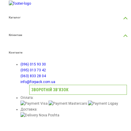
Каталог
Герметизація контейнерів
Лотки з поліпропілену (PP)
Кліентам
Запайщики лотків
Автоматичні лінії
Про нас
Додаткове обладнання
Гарантія
Контакти
Акції
Сервіс
Оплата і доставка
(096) 015 93 30
Блог
(095) 013 73 42
Договір публічної оферти
(063) 833 28 04
info@forpack.com.ua
ЗВОРОТНІЙ ЗВ’ЯЗОК
Оплата:
Доставка: