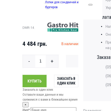
DMR - 14 (600
Лотки для сэндвичей и
бургеров
Ук
шт)
Оплат
На
DMR-14
Онл
4 484 грн.
Пр
В наличии
на
Заказа
-
+
(0
(0
ЗАКАЗАТЬ В
КУПИТЬ
ОДИН КЛИК
(0
Заказать в один клик
Оставьте ваши данные и мы
свяжемся с вами в ближайшее время
×
Имя*
Поделится: