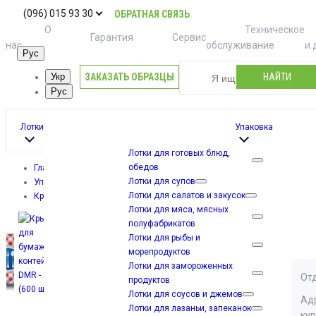
(096) 015 93 30
ОБРАТНАЯ СВЯЗЬ
О
Техническое
Гарантия
Сервис
нас
обслуживание
и 
Рус
ЗАКАЗАТЬ ОБРАЗЦЫ
НАЙТИ
Укр
Рус
Лотки
Упаковка
Лотки для готовых блюд,
обедов
Главная
Лотки для супов
Упаковка
Лотки для салатов и закусок
Крышка для бумажного контейнера DMR - 14 (600 шт)
Лотки для мяса, мясных
Крышка для
полуфабрикатов
Лотки для рыбы и
Доста
бумажного
морепродуктов
Лотки для замороженных
От
контейнера
продуктов
Лотки для соусов и джемов
Ад
Лотки для лазаньи, запеканок
ку