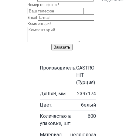
Номер телефона *
Email
Комментарий
Заказать
Производитель:
GASTRO
HIT
(Турция)
ДxШхВ, мм:
239х174
Цвет:
белый
Количество в
600
упаковке, шт:
Материал:
целлюлоза