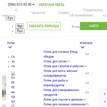
(096) 015 93 30
ОБРАТНАЯ СВЯЗЬ
О
Техническое
Гарантия
Сервис
нас
обслуживание
и 
Рус
ЗАКАЗАТЬ ОБРАЗЦЫ
НАЙТИ
Укр
Рус
Лотки
Упаковка
Лотки для готовых блюд,
обедов
Главная
Лотки для супов
Упаковка
Лотки для салатов и закусок
Пленка PET/PP PEEL 450 мм 7 кг GASTRO HIT
Лотки для мяса, мясных
Пленка
полуфабрикатов
Лотки для рыбы и
До
PET/PP PEEL
морепродуктов
Лотки для замороженных
450 мм 7 кг
продуктов
Лотки для соусов и джемов
Лотки для лазаньи, запеканок