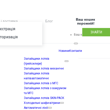
Ваш кошик 
 і доставка
Блог
Реєстрація
порожній!
єстрація
ЗНАЙТИ
Ваш кошик порожній!
торизація
Новини
Контакти
Запайщики лотків
(трейсилери)
Запайщики лотків механічні
Запайщики лотків
напівавтоматичні
Запайщики лотків з МГС
я запайщиків
Запайщики лотків з вакуумом
та МГС
 односекційна
Запайщики лотків SKIN-PACK
Холодильні шафи-вітрини
Автоматичні лінії