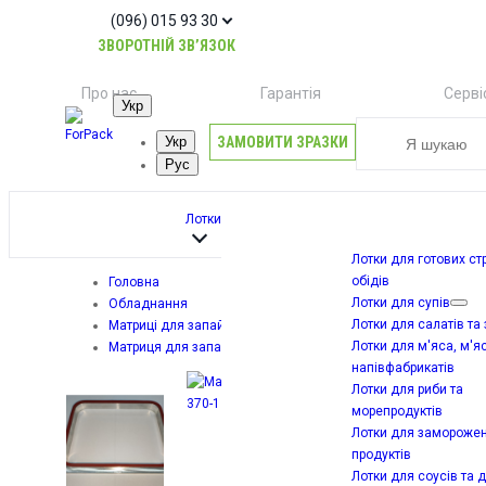
(096) 015 93 30
ЗВОРОТНІЙ ЗВ’ЯЗОК
Про нас
Гарантія
Серві
Укр
ЗАМОВИТИ ЗРАЗКИ
Укр
Рус
Лотки
Лотки для готових ст
обідів
Головна
Лотки для супів
Обладнання
Лотки для салатів та
Матриці для запайщиків
Лотки для м'яса, м'я
Матриця для запайщиків GASTRO HIT односекційна FT-370-1
напівфабрикатів
Лотки для риби та
морепродуктів
Лотки для замороже
продуктів
Лотки для соусів та 