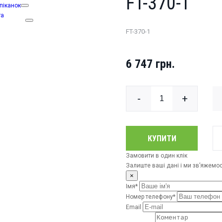
FT-370-1
піканок
та
FT-370-1
6 747 грн.
-
+
КУПИТИ
Замовити в один клік
Залиште ваші дані і ми зв’яжем
×
Імя*
Номер телефону*
Email