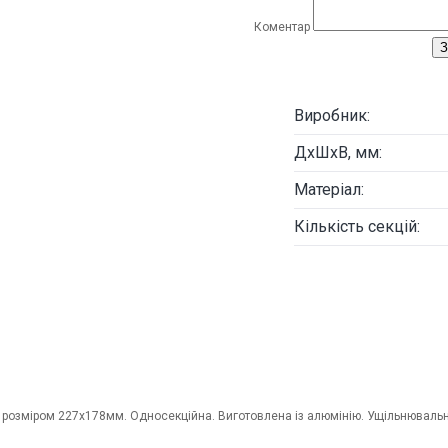
Коментар
З
Виробник:
ДxШхВ, мм:
Матеріал:
Кількість секцій:
 розміром 227х178мм. Односекційна. Виготовлена із алюмінію. Ущільнювальна