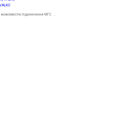
 VALKO
з можливістю підключення МГС. ..