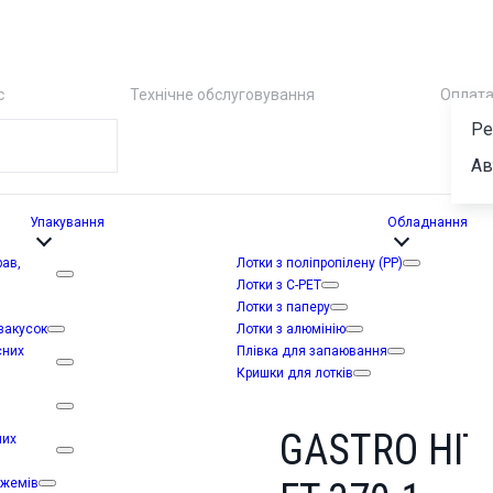
с
Технічне обслуговування
Оплата
Ре
Ав
Упакування
Обладнання
рав,
Лотки з поліпропілену (PP)
Лотки з C-PET
Лотки з паперу
 закусок
Лотки з алюмінію
сних
Плівка для запаювання
Кришки для лотків
Матриця дл
GASTRO HIT
них
джемів