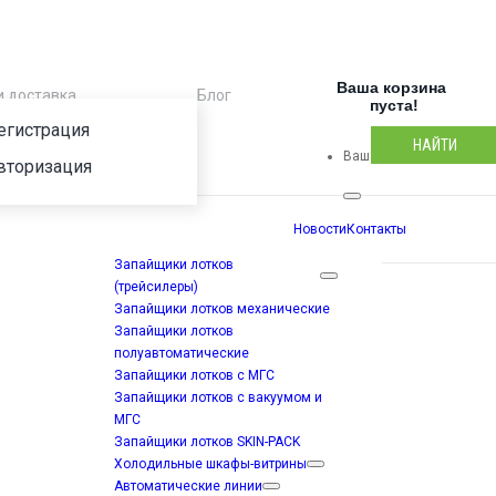
Ваша корзина 
и доставка
Блог
Регистрация
пуста!
егистрация
НАЙТИ
Ваша корзина пуста!
вторизация
Новости
Контакты
Запайщики лотков
(трейсилеры)
Запайщики лотков механические
Запайщики лотков
полуавтоматические
Запайщики лотков с МГС
ля лотков TVG
Запайщики лотков с вакуумом и
МГС
Запайщики лотков SKIN-PACK
Холодильные шкафы-витрины
Автоматические линии