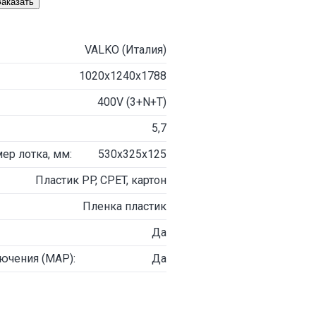
Заказать
VALKO (Италия)
1020х1240х1788
400V (3+N+T)
5,7
р лотка, мм:
530x325х125
Пластик PP, CPET, картон
Пленка пластик
Да
ючения (MAP):
Да