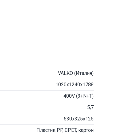
VALKO (Италия)
1020х1240х1788
400V (3+N+T)
5,7
530x325х125
Пластик PP, CPET, картон