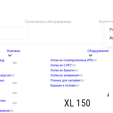
Техническое обслуживание
Оплата 
Р
А
Упаковка
Оборудование
люд,
Лотки из полипропилена (PP)
Лотки из C-PET
Лотки из бумаги
закусок
Лотки из алюминия
ных
Пленка для запайки
Крышки к лоткам
Запайщик д
XL 150
нных
джемов