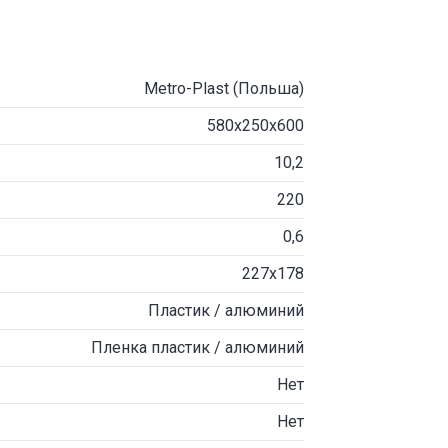
Metro-Plast (Польша)
580х250х600
10,2
220
0,6
227х178
Пластик / алюминий
Пленка пластик / алюминий
Нет
Нет