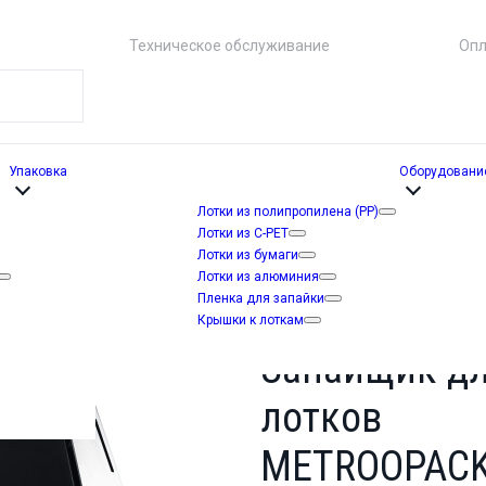
Техническое обслуживание
Опл
Упаковка
Оборудовани
Лотки из полипропилена (PP)
Лотки из C-PET
Лотки из бумаги
Лотки из алюминия
Пленка для запайки
Крышки к лоткам
Запайщик д
лотков
METROOPACK