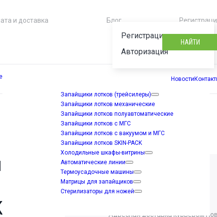
ата и доставка
Блог
Регистрац
Регистрация
НАЙТИ
Авторизация
е
Новости
Контак
Запайщики лотков (трейсилеры)
Запайщики лотков механические
Запайщики лотков полуавтоматические
Запайщики лотков с МГС
Запайщики лотков с вакуумом и МГС
Запайщики лотков SKIN-PACK
Холодильные шкафы-витрины
ля
Автоматические линии
Термоусадочные машины
Доставка
Матрицы для запайщиков
Стерилизаторы для ножей
Отделение Новой почты
 M10
Адресная доставка курьером Но