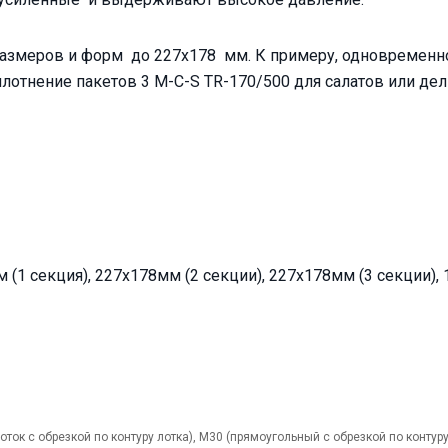
азмеров и форм до 227х178 мм. К примеру, одновременно
лотнение пакетов 3 M-C-S TR-170/500 для салатов или дел
1 секция), 227х178мм (2 секции), 227х178мм (3 секции), 
ок с обрезкой по контуру лотка), М30 (прямоугольный с обрезкой по контур