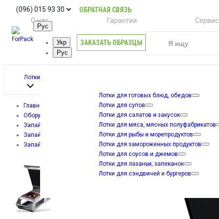
(096) 015 93 30
ОБРАТНАЯ СВЯЗЬ
О нас
Гарантия
Сервис
Рус
ЗАКАЗАТЬ ОБРАЗЦЫ
Укр
Рус
Лотки
Лотки для готовых блюд, обедов
Лотки для супов
Главная
Лотки для салатов и закусок
Оборудование
Лотки для мяса, мясных полуфабрикатов
Запайщики лотков (трейсилеры)
Лотки для рыбы и морепродуктов
Запайщики лотков механические
Лотки для замороженных продуктов
Запайщик для лотков METROOPACK M10 METRO PLAST
Лотки для соусов и джемов
Лотки для лазаньи, запеканок
Лотки для сэндвичей и бургеров