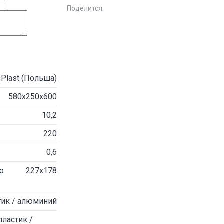
Поделится:
-Plast (Польша)
580х250х600
10,2
220
0,6
р
227х178
тик / алюминий
пластик /